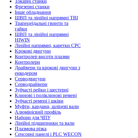
Токарні станки
Фрезерні станки
Інше обладнання
ШВП та лінійні напрямні TBI
Трапецеїдальні гвинти та
гайки
ШВП та лінійні напрямні
HIWIN
Лінійні напрямні, каретки CPC
Kрокові двигуни
Контролер висоти плазми
Контролери
Драйвери та крокові двигуни з
енкодером
Серводвигуни
Серводрайвери
Зубчасті рейки і шестерні
Клинові і поліклинові ремені
Зубчасті ремені і шківи
Муфти, кардани, шліцеві вали
Алюмінієвий профіль
Набори для ЧПУ
Лінійні підшипники та вали
Плазмова різка
Сенсорні панелі і PLC WECON