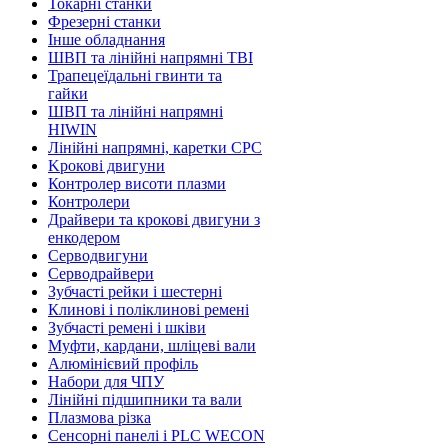
Токарні станки
Фрезерні станки
Інше обладнання
ШВП та лінійні напрямні TBI
Трапецеїдальні гвинти та
гайки
ШВП та лінійні напрямні
HIWIN
Лінійні напрямні, каретки CPC
Kрокові двигуни
Контролер висоти плазми
Контролери
Драйвери та крокові двигуни з
енкодером
Серводвигуни
Серводрайвери
Зубчасті рейки і шестерні
Клинові і поліклинові ремені
Зубчасті ремені і шківи
Муфти, кардани, шліцеві вали
Алюмінієвий профіль
Набори для ЧПУ
Лінійні підшипники та вали
Плазмова різка
Сенсорні панелі і PLC WECON